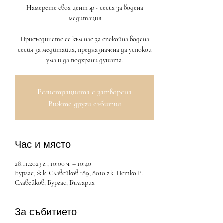
Намерете своя център - сесия за водена
медитация
Присъединете се към нас за спокойна водена
сесия за медитация, предназначена да успокои
ума и да подхрани душата.
Регистрацията е затворена
Вижте други събития
Час и място
28.11.2023 г., 10:00 ч. – 10:40
Бургас, ж.к. Славейков 189, 8010 г.к. Петко Р.
Славейков, Бургас, България
За събитието