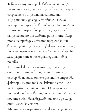
Това 40-минутно преживяване ще използва 
техники за осъзнатост, за да ви помогне да се 
свържете с вътрешната си тишина.
 Ще започнем да седим удобно с няколко 
центрирани дълбоки вдишвания. След това ще 
настъпи прогресивна релаксация, стопяваща 
напрежението от главата до петите. След 
това ще преведем групата през спокойни 
визуализации, за да предизвикаме релаксирано, 
но фокусирано състояние. Сесията завършва с 
леко разтягане и последна медитативна 
почивка.
 Идеална както за начинаещи, така и за 
опитни практикуващи, тази практика 
осигурява почивка от ежедневните стресови 
фактори. Елате такива, каквито сте - не е 
необходим предишен опит. Осигурени са 
постелки и възглавници, но не се колебайте да 
носите собствена възглавница или одеяло за 
оптимален комфорт.
 Местата са ограничени, така че се запишете 