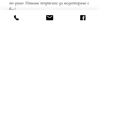
по-рано. Нямаме търпение да медитираме с 
вас!
 Подробности за сесията:
 - Дата: вторник и четвъртък, ноември
Покажи повече
Споделете това събитие
Пишете ни:
samsara.retreats@protonmail.com
medispace@protonmail.com
Последвай ни