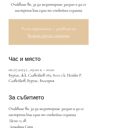
Очакваме ви, за да медитираме заедно и да се
настроим към една по-спокойна седмица
Регистрацията е затворена
Вижте други събития
Час и място
06.07.2023 г., 09:00 ч. – 10:00
Бургас, ж.к. Славейков 189, 8010 г.к. Петко Р.
Славейков, Бургас, България
За събитието
Очакваме ви, за да медитираме заедно и да се 
настроим към една по-спокойна седмица
 Цена 15 лв.
 Домакин Сара