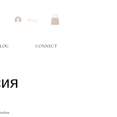
Вход
BLOG
CONNECT
сия
окойна