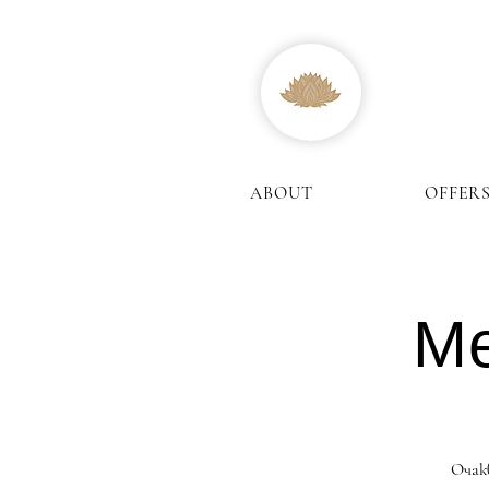
ABOUT
OFFER
Ме
Очакв