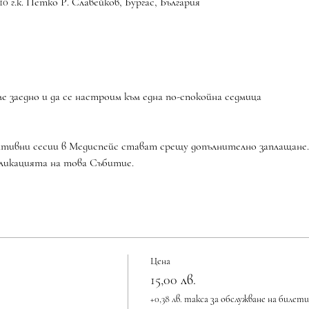
10 г.к. Петко Р. Славейков, Бургас, България
е заедно и да се настроим към една по-спокойна седмица
бликацията на това Събитие.
Цена
15,00 лв.
+0,38 лв. такса за обслужване на билети