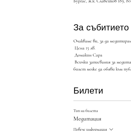
Бургас, ж.к. Славейков 189, 80
За събитието
Очакваме ви, за да медитирам
 Цена 15 лв.
 Домакин Сара
 Всички записвания за медитативни сесии в Медиспейс стават срещу допълнително заплащане. Stripe Линк за закупуване на 
билет може да обяви към пу
Билети
Тип на билета
Медитация
Повече информация