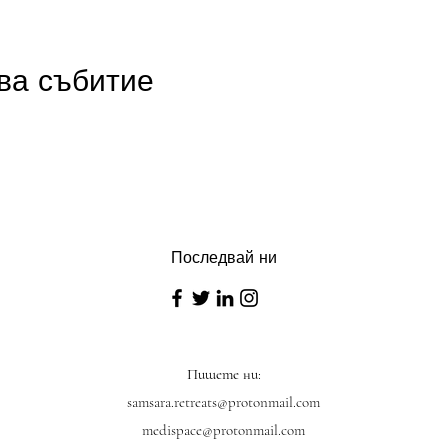
ва събитие
Последвай ни
Пишете ни:
samsara.retreats@protonmail.com
medispace@protonmail.com