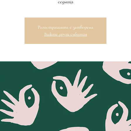
Регистрацията е затворена
Вижте други събития