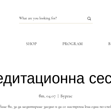
S
SHOP
PROGRAM
дитационна се
вт, 04.07
  |  
Бургас
аме ви, за да медитираме заедно и да се настроим към една по-сп