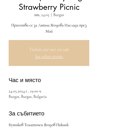
Strawberry Picnic
пт, 24.05
  |  
Burgas
Приготви се за Лятна Ягодова Наслада през
Май
Tickets are not on sale
See other events
Час и място
24.05.2024 г., 19:00 ч.
Burgas, Burgas, Bulgaria
За събитието
Бутиков Тематичен Ягодов Пикник