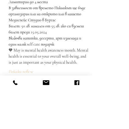
Лимитиран до 4 места
В зависимост от времето Пикникът ще бъде 
организиран или на открито или в нашето 
Медиспейс Студио в Бургас
Билет: 50 лв. намален от 55 лв. ако си вземеш 
билет преди 15.05.2024
Включва напитки, десерти, арт изненада и 
един малък self care подарък
💙 May is mental health awareness month. Mental 
health is essential to your overall well-being, and 
is just as important as your physical health. 
Покажи повече
Споделете това събитие