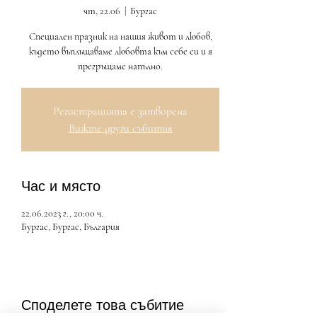
чт, 22.06
  |  
Бургас
Специален празник на нашия живот и любов,
където въплъщаваме любовта към себе си и я
прегръщаме напълно.
Регистрацията е затворена
Вижте други събития
Час и място
22.06.2023 г., 20:00 ч.
Бургас, Бургас, България
Споделете това събитие