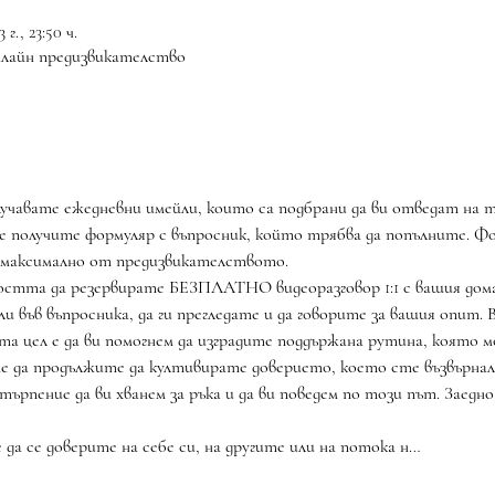
 г., 23:50 ч.
нлайн предизвикателство
лучавате ежедневни имейли, които са подбрани да ви отведат на т
 получите формуляр с въпросник, който трябва да попълните. Фо
е максимално от предизвикателството.
 във въпросника, да ги прегледате и да говорите за вашия опит. В
 цел е да ви помогнем да изградите поддържана рутина, която м
е да продължите да култивирате доверието, което сте възвърнал
 търпение да ви хванем за ръка и да ви поведем по този път. Заедн
 да се доверите на себе си, на другите или на потока н…