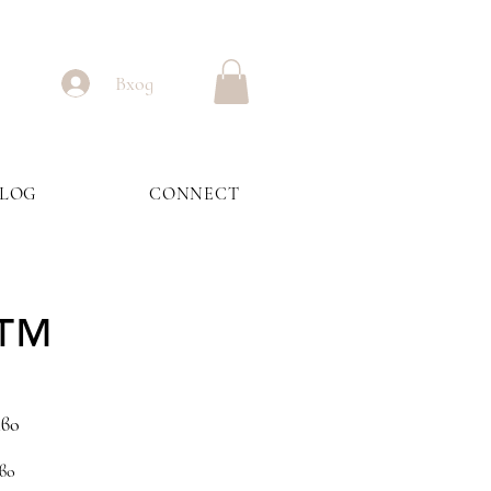
Вход
BLOG
CONNECT
t™
тво
во