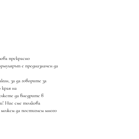
ова прекрасно 
рмулярът е предназначен да 
 края на 
ожете да внедрите в 
и! Ние сме толкова 
о можем да постигнем много 