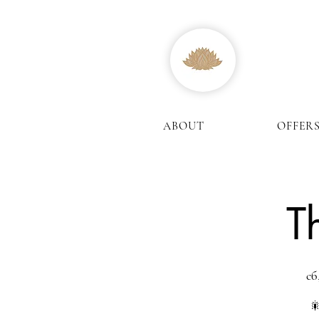
ABOUT
OFFER
T
сб
