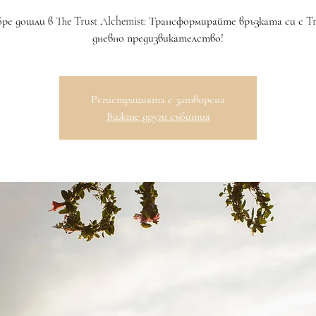
ре дошли в The Trust Alchemist: Трансформирайте връзката си с Tru
дневно предизвикателство!
Регистрацията е затворена
Вижте други събития