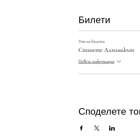
Билети
Тип на билета
Станете Алхимикът
Повече информация
Споделете то