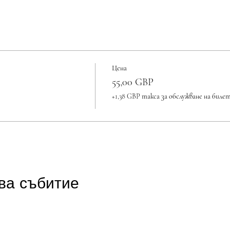
Цена
55,00 GBP
+1,38 GBP такса за обслужване на биле
ва събитие