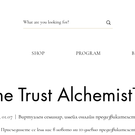
S
SHOP
PROGRAM
he Trust Alchemis
, 01.07
  |  
Виртуален семинар, имейл онлайн предизвикателс
Присъединете се към нас в новото ни 10-дневно предизвикателст