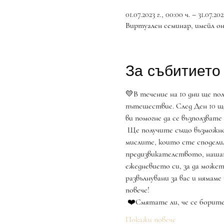
01.07.2023 г., 00:00 ч. – 31.07.2023
Виртуален семинар, имейл о
За събитието
💛В течение на 10 дни ще по
пътешествие. След Ден 10 ще
ви помогне да се възползват
 Ще получите също възможността да резервирате БЕЗПЛАТНО видеоразговор 1:1 с вашия домакин, за да говорите за 
мислите, които сте споделили
предизвикателството, нашата
ежедневието си, за да может
развълнувани за вас и нямаме
повече!
 ❤️Смятате ли, че се борите
Покажи повече