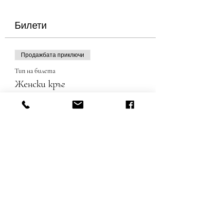
Билети
Продажбата приключи
Тип на билета
Женски кръг
Повече информация
Цена
30,00 лв.
+0,75 лв. такса за обслужване на билети
Споделете това събитие