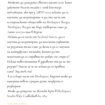
 Можете да запазите своето място сега, като 
закупите билет онлайн с линк към тази 
публикация, ако през ЛЯТО 2023 искате да се 
научите да медитирате и да сте част от 
сестринското общество на Medispace Burgas
 Medispace Burgas ще бъде отворено само за 
Лято 2023 и само в Бургас
 Искаш да си част от SeaSoul Sisters, да се 
научиш да медитираш, да посетиш уъркшопи 
на различни теми само за жени и да се научиш 
на майндфулнес техники, които да ти 
помогнат да се справяш по-добре със стреса? 
Искаш инвестициите в здравето ти да не те 
разори? Знаеш ли че не искаш да го правиш 
сама? Зад теб съм!
 Ела и бъди част от Medispacе, където може да 
намериш повече сродни души, подкрепа и 
разбиране
 Може да дойдете на Женски Кръг в Medispace 
Studio в к/с Славейков бл. 189
Покажи повече