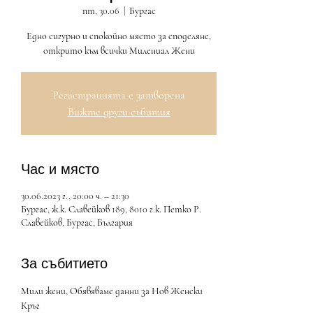
пт, 30.06
  |  
Бургас
Едно сигурно и спокойно място за споделяне,
открито към всички Милениал Жени
Регистрацията е затворена
Вижте други събития
Час и място
30.06.2023 г., 20:00 ч. – 21:30
Бургас, ж.к. Славейков 189, 8010 г.к. Петко Р.
Славейков, Бургас, България
За събитието
Мили жени, Обявяваме данни за Нов Женски 
Кръг