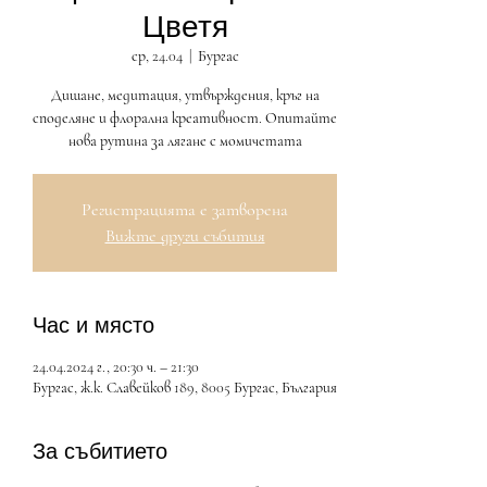
Цветя
ср, 24.04
  |  
Бургас
Дишане, медитация, утвърждения, кръг на
споделяне и флорална креативност. Опитайте
нова рутина за лягане с момичетата
Регистрацията е затворена
Вижте други събития
Час и място
24.04.2024 г., 20:30 ч. – 21:30
Бургас, ж.к. Славейков 189, 8005 Бургас, България
За събитието