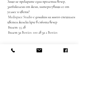
Защо не прекарате една пролетна вечер, 
заобиколени от жени, интересуващи се от 
уелнес и цветя?
 Medispace Studio е домакин на много специален 
цветен женски кръг в събота вечер
 Билет: 55 лв
 Билет за Besties: 100 лв за 2 Besties
Споделете това събитие
Пишете ни:
samsara.retreats@protonmail.com
medispace@protonmail.com