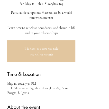
Sat, May 11
  |  
zh.k. Slaveykov 189
Personal development Masterclass by a world
renowned mentor
Learn how to set clear boundaries and thrive in life
and in your relationships
Tickets are not on sale
See other events
Time & Location
May 11, 2024, 7:30 PM
zh.k. Slaveykov 189, zh.k. Slaveykov 189, 8005
Burgas, Bulgaria
About the event