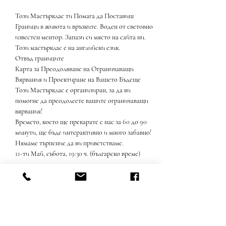
Този Мастърклас ти Помага да Поставиш 
Граници в живота и връзките. Воден от световно 
известен ментор. Запази си място на сайта ни. 
Този мастърклас е на английски език.
Отвъд границите
Карта за Преодоляване на Ограничаващи 
Вярвания и Проектиране на Вашето Бъдеще
Този Мастърклас е организиран, за да ви 
помогне да преодолеете вашите ограничаващи 
вярвания!
Времето, което ще прекарате с нас за 60 до 90 
минути, ще бъде интерактивно и много забавно! 
Нямаме търпение да ви приветстваме.
11-ти Май, събота, 19:30 ч. (българско време)
Show More
Share this event