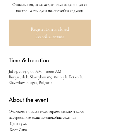
Очакваме ви, за да медитираме заедно и да се
настроим към една по-спокойна седмица
Registration is closed
See other events
Time & Location
Jul 13, 2023, 9:00 AM – 10:00 AM
Burgas, zh.k. Slaveykov 189, 8010 g.k. Petko R.
Slaveykov, Burgas, Bulgaria
About the event
Очакваме ви, за да медитираме заедно и да се 
настроим към една по-спокойна седмица
 Цена 15 лв.
 Хост Сара