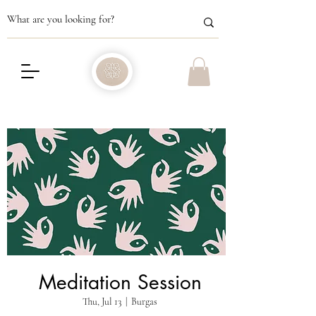
Meditation Session
Thu, Jul 13
  |  
Burgas