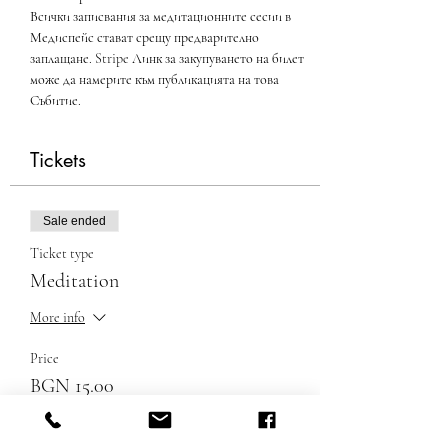
Всички записвания за медитационните сесии в 
Медиспейс стават срещу предварително 
заплащане. Stripe Линк за закупуването на билет 
може да намерите към публикацията на това 
Събитие.
Tickets
Sale ended
Ticket type
Meditation
More info
Price
BGN 15.00
+BGN 0.38 ticket service fee