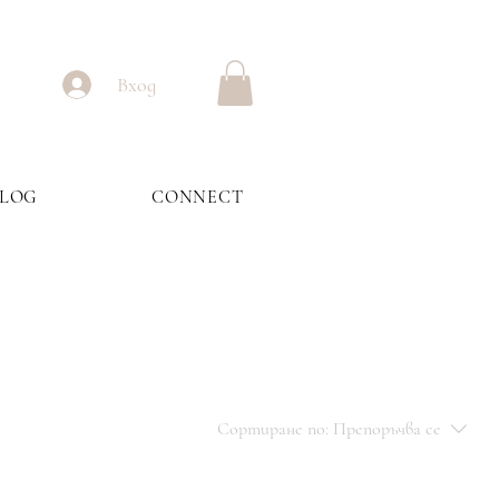
Вход
BLOG
CONNECT
Сортиране по:
Препоръчва се