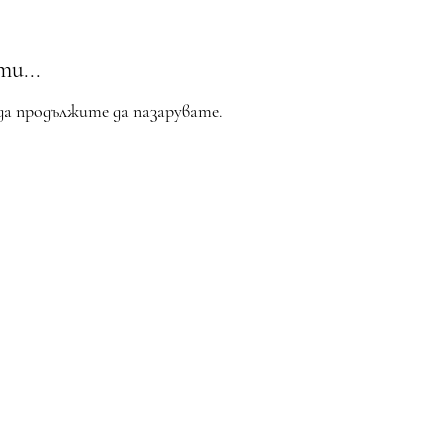
и...
да продължите да пазарувате.