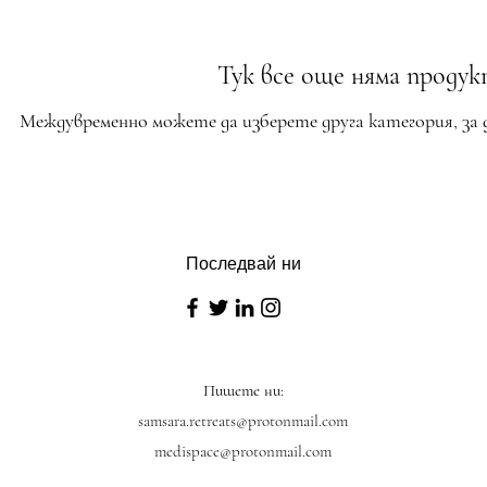
Тук все още няма продукт
Междувременно можете да изберете друга категория, за 
Последвай ни
Пишете ни:
samsara.retreats@protonmail.com
medispace@protonmail.com